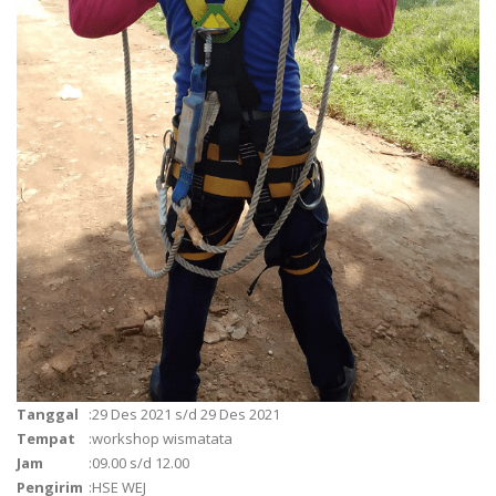
Tanggal
:
29 Des 2021 s/d 29 Des 2021
Tempat
:
workshop wismatata
Jam
:
09.00 s/d 12.00
Pengirim
:
HSE WEJ